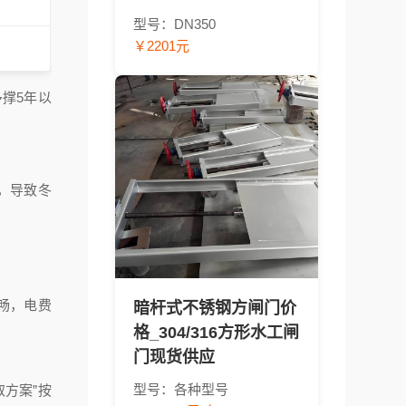
型号：DN350
￥2201元
多撑5年以
，导致冬
畅，电费
暗杆式不锈钢方闸门价
格_304/316方形水工闸
门现货供应
型号：各种型号
方案”按