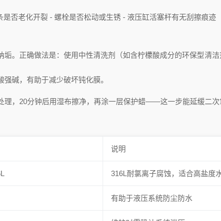
封条是否老化开裂 - 螺栓是否松动或生锈 - 液压缸活塞杆有无刮擦痕迹
纳垢。正确做法是：使用中性清洗剂（如含柠檬酸成分的环保型清洁
酸强碱，有助于减少破坏钝化膜。
处理，20分钟后用湿布擦净，再涂一层保护蜡——这一步能延缓二次
说明
6L
316L耐氯离子腐蚀，适合高盐度
有助于液压系统防尘防水