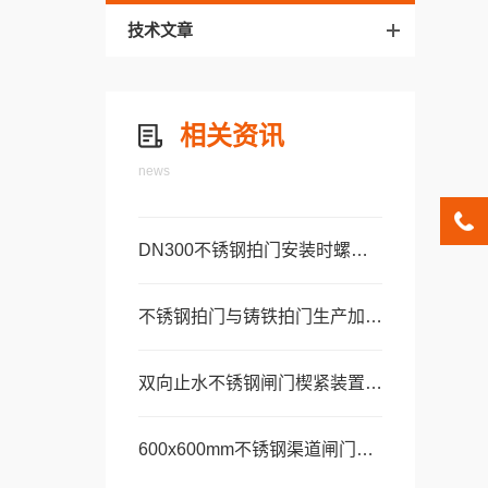
技术文章
相关资讯
news
DN300不锈钢拍门安装时螺栓紧固顺序及力矩要求
不锈钢拍门与铸铁拍门生产加工工艺及质量管控对比
双向止水不锈钢闸门楔紧装置调节与防松动维护
600x600mm不锈钢渠道闸门在污水处理厂配水井中的应用