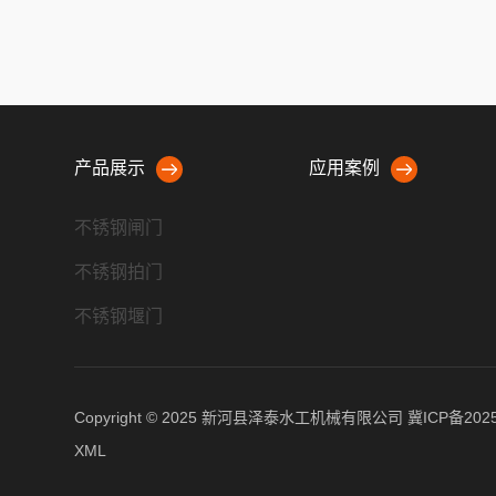
产品展示
应用案例
不锈钢闸门
不锈钢拍门
不锈钢堰门
不锈钢冲洗门
螺杆启闭机
Copyright © 2025 新河县泽泰水工机械有限公司
冀ICP备2025
不锈钢清污机
XML
不锈钢钢坝