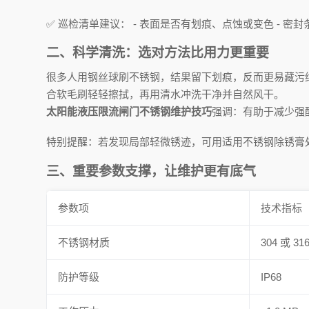
✅ 巡检清单建议： - 表面是否有划痕、点蚀或变色 - 密
二、科学清洗：选对方法比用力更重要
很多人用钢丝球刷不锈钢，结果留下划痕，反而更易藏污
合软毛刷轻轻擦拭，再用清水冲洗干净并自然风干。
太阳能液压限流闸门不锈钢维护技巧
强调：有助于减少强
特别提醒：若发现局部轻微锈迹，可用适用不锈钢除锈膏
三、重要参数支撑，让维护更有底气
参数项
技术指标
不锈钢材质
304 或 31
防护等级
IP68