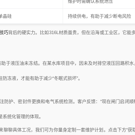
维护时需确认系统泄压
 单晶硅
持续供电，有助于减少断电风险
技巧
背后的硬实力。比如316L材质虽贵，但在沿海或工业区，它能
有助于液压油未冻结。在某水库项目中，因未及时排空液压回路积水
注防冻液，才能有助于减少“冬眠式损坏”。
注防护、密封件更换和电气系统检测。客户反馈：“现在闸门启闭顺
是系统化管理的体现。
来聊聊具体工况，我们可为你量身定制一套维护计划。点击下方“获取