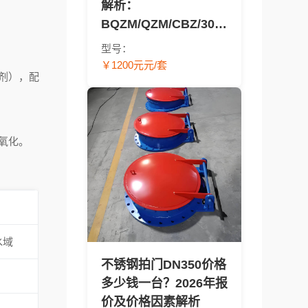
解析：
BQZM/QZM/CBZ/304/
太阳能型号报价对比 -
型号：
渠道闸门采购指南
￥1200元元/套
剂），配
氧化。
水域
不锈钢拍门DN350价格
多少钱一台？2026年报
价及价格因素解析