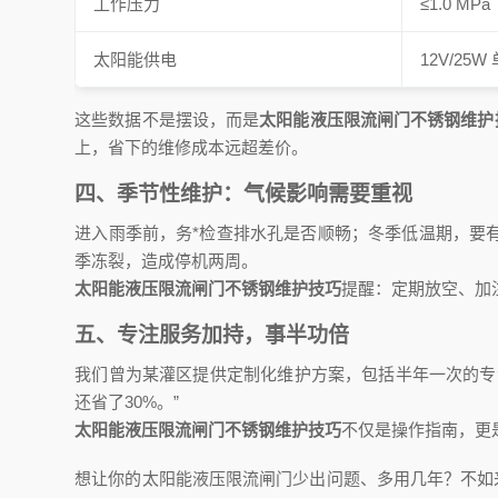
工作压力
≤1.0 MPa
太阳能供电
12V/25W
这些数据不是摆设，而是
太阳能液压限流闸门不锈钢维护
上，省下的维修成本远超差价。
四、季节性维护：气候影响需要重视
进入雨季前，务*检查排水孔是否顺畅；冬季低温期，要
季冻裂，造成停机两周。
太阳能液压限流闸门不锈钢维护技巧
提醒：定期放空、加
五、专注服务加持，事半功倍
我们曾为某灌区提供定制化维护方案，包括半年一次的专
还省了30%。”
太阳能液压限流闸门不锈钢维护技巧
不仅是操作指南，更
想让你的太阳能液压限流闸门少出问题、多用几年？不如