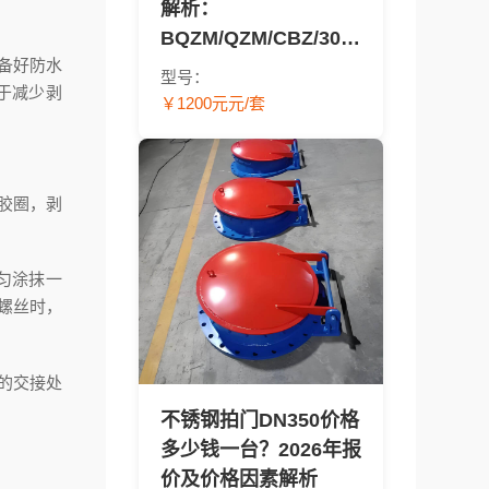
解析：
BQZM/QZM/CBZ/304/
备好防水
太阳能型号报价对比 -
型号：
于减少剥
渠道闸门采购指南
￥1200元元/套
胶圈，剥
匀涂抹一
螺丝时，
的交接处
不锈钢拍门DN350价格
多少钱一台？2026年报
价及价格因素解析