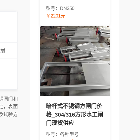
型号：DN350
￥2201元
喷射
工钢闸门和
暗杆式不锈钢方闸门价
规定，表面
格_304/316方形水工闸
求及试验方
门现货供应
型号：各种型号