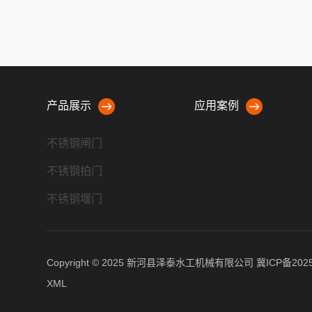
产品展示
应用案例
不锈钢闸门
不锈钢拍门
不锈钢堰门
不锈钢冲洗门
螺杆启闭机
Copyright © 2025 新河县泽泰水工机械有限公司
冀ICP备2025
不锈钢清污机
XML
不锈钢钢坝