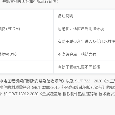
，并结合相关国标和行标进行说明：
备注说明
 (EPDM)
耐老化，适应户外潮湿环境
上
有助于减少灰尘进入及低压水柱
耐候密封胶
不腐蚀金属，粘结力强
有助于紧密包裹不同线径
水利水电工程钢闸门制造安装及验收规范》以及 SL/T 722—2020《水
材质需符合 GB/T 3280-2015《不锈钢冷轧钢板和钢带》的
理》和 GB/T 13912-2020《金属覆盖层 钢铁制件热浸镀锌层 技术要