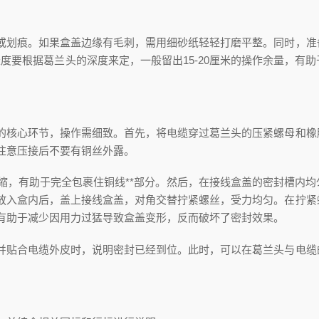
或划痕。如果盒盖边缘有毛刺，需用细砂纸轻轻打磨平整。同时，准
度要根据葛兰头的深度来定，一般留出15-20厘米的操作余量，有助
的核心环节，操作需细致。首先，将电缆穿过葛兰头的压紧螺母和橡
注意压接后不要有铜丝外露。
缩，有助于完全包裹住铜线**部分。然后，在接线盒盖的密封槽内均
放入盒内后，盖上接线盒盖，对角交替拧紧螺丝，受力均匀。在拧紧
有助于减少因用力过猛导致盒盖变形，反而破坏了密封效果。
并贴合电缆外皮时，说明密封已经到位。此时，可以在葛兰头与电缆