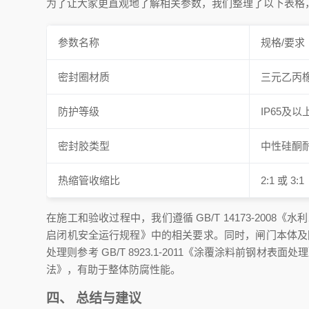
为了让大家更直观地了解相关参数，我们整理了以下表格
参数名称
规格/要求
密封圈材质
三元乙丙橡胶
防护等级
IP65及以
密封胶类型
中性硅酮
热缩管收缩比
2:1 或 3:1
在施工和验收过程中，我们遵循 GB/T 14173-2008《
启闭机安全运行规程》中的相关要求。同时，闸门本体及附件的
处理则参考 GB/T 8923.1-2011《涂覆涂料前钢材表面处
法》，有助于整体防腐性能。
四、 总结与建议