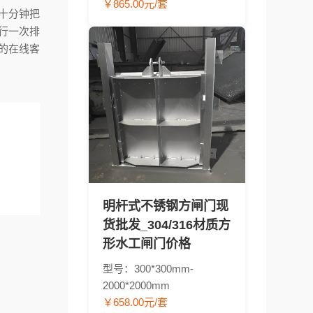
￥865.00元/套
十分钟把
行一次排
的在线客
明杆式不锈钢方闸门现
货批发_304/316材质方
形水工闸门价格
型号：300*300mm-
2000*2000mm
￥658.00元/套