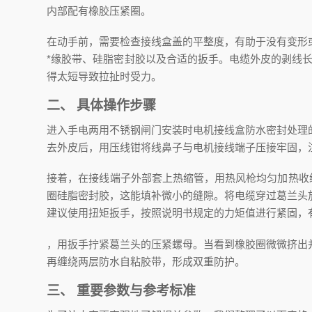
内部配有橡胶压紧圈。
在动手前，需要检查接线盒盖的平整度，有助于没有变形
*缘胶带、硅脂密封胶以及合适的扳手。电缆外皮的剥线长
得太短导致拉扯时受力。
二、 具体操作步骤
进入手电两用不锈钢闸门安装时电机接线盒防水密封处理
去外皮后，用压线钳将线鼻子与电机接线端子压接牢固，
接着，在接线端子外部套上热缩管，用热风枪均匀加热收
圈硅脂密封胶，这能填补微小的缝隙。将电缆穿过葛兰头
建议使用扭矩扳手，按照说明书规定的力矩值进行紧固，
，用扳手拧紧葛兰头的压紧螺母。当看到橡胶圈微微挤出
再缠绕两层防水自粘胶带，形成双重防护。
三、 重要参数与参考标准