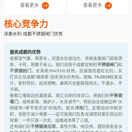
查看更多
查看更多
核心竞争力
泽泰水利·成都不锈钢闸门优势
服务成都的优势
成都湿气重、雨季长，河道水位波动大，传统金属闸门容易锈
穿、卡死，用着不省心。我们适用于成都定制的
不锈钢闸门
和
不锈钢拍门
，全采用304/316L材质，抗腐蚀性能杠杠的，实
打实扛住成都“梅雨季”连续泡水的考验。按
SL 74-2019
标准设
计，密封性好，启闭顺畅，暴雨天也能稳稳挡水，不漏水、不
卡顿。
像都江堰周边的灌溉渠、锦江沿岸的排涝口，用我们的
不锈钢
堰门
，结构紧凑、维护少，水流调节**，特别适合成都这种“水
网密布+季节性洪涝”的地形。配合
冲洗门
，定期自动冲刷淤
积，有助于减少堵塞——这可是我们在青龙湖项目里实测过的
效果：一年只清一次淤，运维成本降了三成。
还有咱们的
不锈钢液压坝
，柔性升降、响应快，遇到突发涨水