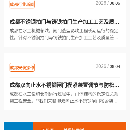
2026 /
08.05
成都行业新闻
成都不锈钢拍门与铸铁拍门生产加工工艺及质量管控对比
成都在水工机械领域，闸门选型影响工程长期运行的稳定
性。针对不锈钢拍门与铸铁拍门生产加工工艺及质量管控
对比这一话题，我们需要从材料特性、制造流程到检测环
节进行细致···
2026 /
08.04
成都安装操作
成都双向止水不锈钢闸门楔紧装置调节与防松动维护
成都在水工设施长期运行过程中，门体结构的稳定性关系
到工程安全。**我们来聊聊双向止水不锈钢闸门楔紧装置
调节与防松动维护这一重要环节。文章将从实际操作角
度，分析如何···
同盟国
分类目录网