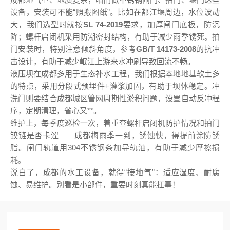
设备，安装可不能“照搬图纸”。比如在都江堰周边，水位波动
大，我们选型时就按
SL 74-2019
要求，加厚闸门底板，防沉
降；螺杆启闭机采用防潮密封结构，有助于减少雨季锈死。拍
门安装时，特别注意倾斜角度，参考
GB/T 14173-2008
的抗冲
击设计，有助于减少岷江上游来水冲刷导致回流不畅。
液压坝在成都多用于生态补水工程，我们根据本地地基软土多
的特点，采用分段式预埋件+灌浆加固，有助于坝体稳定。冲
洗门则要结合成都城区管网周期性淤积问题，设置自动反冲程
序，定期清理，省心又**。
维护上，每季度巡检一次，着重查螺杆启闭机防护情况和拍门
铰链是否卡涩——成都梅雨季一到，锈蚀快，得提前涂防锈
脂。闸门轨道用304不锈钢条加导轨油，有助于减少摩擦损
耗。
说白了，成都的水工设备，就得“接地气”：适应湿度、耐腐
蚀、易维护。别看是小部件，重要时刻真能扛事！