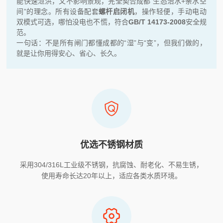
能快速泄洪，又不影响景观，完全契合成都“生态治水+亲水空
间”的理念。所有设备配套
螺杆启闭机
，操作轻便，手动电动
双模式可选，哪怕没电也不慌，符合
GB/T 14173-2008
安全规
范。
一句话：不是所有闸门都懂成都的“湿”与“变”，但我们做的，
就是让你用得安心、省心、长久。
优选不锈钢材质
采用304/316L工业级不锈钢，抗腐蚀、耐老化、不易生锈，
使用寿命长达20年以上，适应各类水质环境。