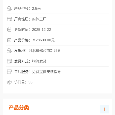
页坝翻板坝定制厂家，根据实际工程需求，提供从设计
到安装的***有助于解决方案。以28600元为单套标准配置
产品型号：
2.5米
参考价（含基础安装），性价比较好，品质有有助于维
厂商性质：
实体工厂
持——这个数字不是虚标，
更新时间：
2025-12-22
产品价格：
￥28600.00元
发货地：
河北省邢台市新河县
发货方式：
物流发货
售后服务：
免费提供安装指导
访问量：
33
产品分类