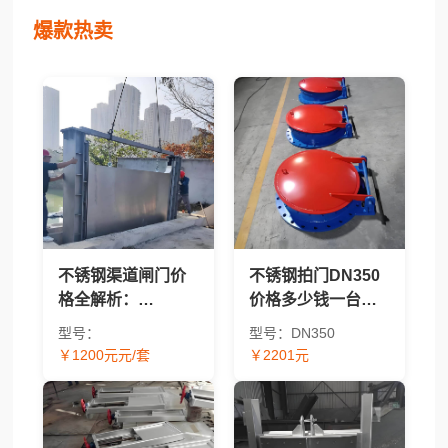
爆款热卖
不锈钢渠道闸门价
不锈钢拍门DN350
格全解析：
价格多少钱一台？
BQZM/QZM/CBZ/304/
2026年报价及价格
型号：
型号：DN350
太阳能型号报价对
因素解析
￥1200元元/套
￥2201元
比 - 渠道闸门采购指
南