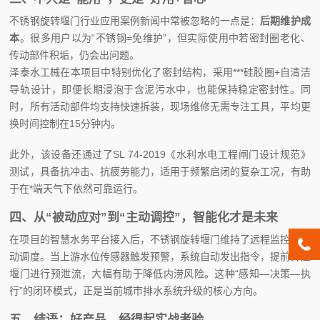
不锈钢旋转堰门行业应用案例新闻中常被忽略的一点是：
后期维护成
本
。很多用户以为“不锈钢=免维护”，但实际使用中若密封圈老化、
传动部件积垢，仍会出问题。
泽泰水工械在本项目中特别优化了密封结构，采用***硅胶圈+自清洁
导轨设计，即便长期浸泡于含泥污水中，也能保持稳定密封性。同
时，所有活动部件均支持快速拆装，现场维修无需专注工具，平均更
换时间控制在15分钟内。
此外，该设备还通过了SL 74-2019《水利水电工程闸门设计规范》
测试，具备抗冲击、抗疲劳能力，适用于频繁启闭的复杂工况，有助
于在*端天气下依然可靠运行。
四、从“被动应对”到“主动调控”，智能化才是未来
在项目的智慧水务平台接入后，不锈钢旋转堰门维持了远程监控与联
动调度。当上游水位传感器触发预警，系统自动发出指令，提前开启
堰门进行预泄流，大幅有助于降低内涝风险。这种“感知—决策—执
行”的闭环模式，正是当前城市排水系统升级的核心方向。
五、结语：好产品，经得起实战考验