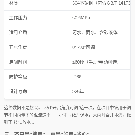
材质
304不锈钢（符合GB/T 14173-2
工作压力
≤0.6MPa
适用介质
污水、雨水、含砂液体
开启角度
0°~90°可调
启闭时间
≤60秒（手动/电动可选）
防护等级
IP68
设计寿命
≥25年
这些数据不是摆设。比如“开启角度可调”这一项，在项目中被用于调
节不同雨量下的泄流速率——小雨时微开保水，大雨时全开排洪，做
到了“按需放水”。
三、不只是“能用”，更是“好用+省心”