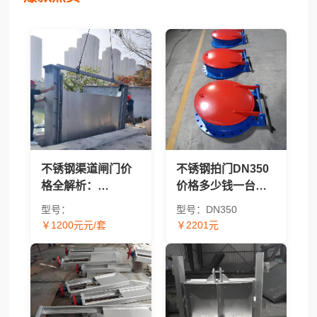
不锈钢渠道闸门价
不锈钢拍门DN350
格全解析：
价格多少钱一台？
BQZM/QZM/CBZ/304/
2026年报价及价格
型号：
型号：DN350
太阳能型号报价对
因素解析
￥1200元元/套
￥2201元
比 - 渠道闸门采购指
南