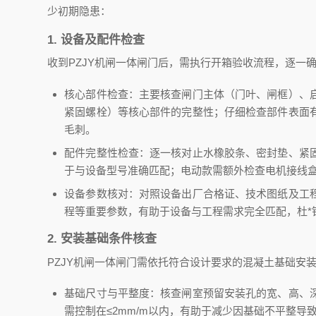
少初期隐患：
1. 设备及配件检查
收到PZJY机闸一体闸门后，需执行开箱验收流程，逐一
核心部件检查：主要核查闸门主体（门叶、闸框）、
紧固螺栓）等核心部件的完整性；仔细检查部件表面
毛刺。
配件完整性检查：逐一核对止水橡胶条、密封垫、紧
于与设备型号准确匹配；电动款需额外检查电机接线
设备参数核对：对照设备出厂合格证、技术图纸及工
程等重要参数，有助于设备与工程需求完全匹配，杜*
2. 安装基础条件核查
PZJY机闸一体闸门需依托符合设计要求的混凝土基础安
基础尺寸与平整度：核查闸室预留安装孔的宽、高、
需控制在≤2mm/m以内，有助于减少因基础不平整导