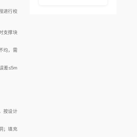
程进行校
时支撑块
不均，需
差≤5m
，按设计
洞；填充