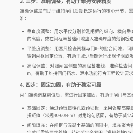
3. 三步：准确调整，有助于维持安装精度
准确调整是有助于维持闸门后期稳定运行的核心环节，
准：
垂直度调整：用水平仪分别检测闸框的纵向、横向垂直
的高度，或在闸框与基础间隙垫入准确厚度的薄钢板
平整度调整：用塞尺检查闸框与门叶的贴合间隙，间隙
微调闸框固定位置，有助于减少后期运行出现卡阻或
高程调整：对照闸室侧壁的高程基准线，准确检查闸
m，有助于维持闸门挡水、泄水功能符合工程设计要
4. 四步：固定加固，有助于稳定可靠
闸门准确调整到位后，需进行固定加固，有助于闸门与基
基础固定：通过预留螺栓孔或预埋板，采用强度高度
扭矩值（常规40-60N·m）对角均匀紧固，有助于
间隙填充：在闸框与混凝土基础的间隙中，填充聚合
完成后需按要求养护，待砂浆完全凝固（常规养护24