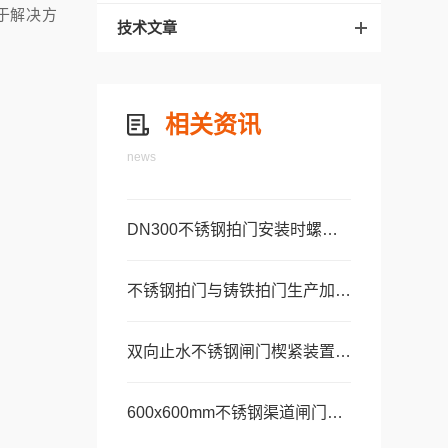
助于解决方
技术文章
相关资讯
news
DN300不锈钢拍门安装时螺栓紧固顺序及力矩要求
不锈钢拍门与铸铁拍门生产加工工艺及质量管控对比
双向止水不锈钢闸门楔紧装置调节与防松动维护
600x600mm不锈钢渠道闸门在污水处理厂配水井中的应用