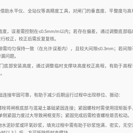
需借助水平仪、全站仪等高精度工具，对闸门的垂直度、平整度与高
度，误差需控制在≤0.5mm/m以内；若存在偏差，通过调整底部临
进行校正，校正后需反复复核。
需均匀保持一致（在允许误差内），且较大间隙≤0.3mm；若间隙
渗漏问题。
门底部安装高度，通过调整临时支撑块高度校正高程，有助于高程误
求。
础连接牢固可靠，有助于减少后期运行过程中出现移位、振动：
螺栓将闸框底部与混凝土基础紧固连接；紧固螺栓时需使用扭矩扳手
减少单侧紧固力度过大导致闸框变形；紧固完成后需检查螺栓是否松动。
物水泥砂浆或环氧砂浆，填充过程中需有助于砂浆饱满、密实，无空
小时以上）后，方可拆除临时支撑块。