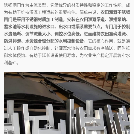
锈钢闸门作为主流类型，凭借优异的材质特性和稳定的工作性能，成
为有助于维持灌溉工程运转的重要构件。简单来说，
农田灌溉不锈钢
闸门是采用不锈钢材质加工制造，安装
在
农田灌溉渠道、灌排泵站、
蓄水池等水利设施的进水口、出水口或渠系重要节点，
专门
用于控制
水流通断、调节流量大小、调
控
水位高低，进而维持农田准确灌溉、
防洪排涝、水资源合理分配的水利控制设备
。它的核心作用，就是通
过人工操作或自动化控制，让灌溉水流按农田需求有序输送，同时抵
御水体侵蚀、有助于延长设备使用寿命，为农业生产稳定开展筑牢水
利基础。