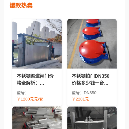
爆款热卖
不锈钢渠道闸门价
不锈钢拍门DN350
格全解析：
价格多少钱一台？
BQZM/QZM/CBZ/304/
2026年报价及价格
型号：
型号：DN350
太阳能型号报价对
因素解析
￥1200元元/套
￥2201元
比 - 渠道闸门采购指
南