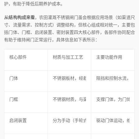
护，有助于降低后期养护成本。
从结构构成来看
，农田灌溉不锈钢闸门虽会根据应用场景（如渠道尺
寸、流量需求、控制方式）调整结构，但核心组成相对统一，主要包
括门体、门框、启闭装置、密封装置四大核心部件，各部件协同配合
有助于维持闸门正常运行，具体信息如下表所示：
核心部件
材质与加工工艺
主要功能作用
门体
不锈钢板材，经裁剪、折弯、焊接等工艺加
阻挡和控制水流，常
门框
不锈钢材质，与渠道墙体紧密贴合安装
支撑门体，为门体升降
启闭装置
分为手动（手轮式、手摇式螺杆）和电动（
驱动门体运动，维持