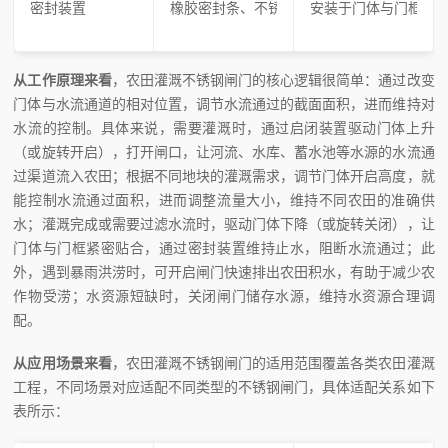
密封装置
橡胶密封条、不锈钢密封件等
安装于门体与门框贴
从工作原理来看
，农田灌溉不锈钢闸门的核心逻辑很简单：通过改变
门体与水流通道的相对位置，调节水流通过的截面面积，进而维持对
水流的控制。具体来说，需要灌溉时，通过启闭装置驱动门体上升
（或旋转开启），打开闸口，让河流、水库、蓄水池等水源的水流通
过渠道流入农田；根据不同地块的灌溉需求，调节门体开启高度，就
能控制水流通过面积，进而调整流量大小，维持不同农田的准确供
水；灌溉完成或需要过滤水流时，驱动门体下降（或旋转关闭），让
门体与门框紧密贴合，通过密封装置维持止水，阻断水流通过；此
外，遇到暴雨洪涝时，可开启闸门快速排出农田积水，有助于减少农
作物受涝；水资源短缺时，关闭闸门储存水源，维持水资源合理调
配。
从应用场景来看
，农田灌溉不锈钢闸门的适用范围覆盖各类农田灌溉
工程，不同场景对应适配不同类型的不锈钢闸门，具体适配关系如下
表所示：