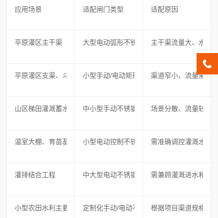
应用场景
适配闸门类型
适配原因
平原灌区主干渠
大型电动弧形不锈钢闸门
主干渠流量大、水流
平原灌区支渠、斗渠、农渠
小型手动/电动矩形不锈钢闸门
渠道窄小、流量需求
山区梯田灌溉蓄水池出水口、引水渠
中小型手动不锈钢闸门
场景分散、流量较小
温室大棚、育苗基地等设施农业
小型电动控制不锈钢闸门
需准确调控灌溉水量
灌排结合工程
中大型电动不锈钢闸门
需兼顾灌溉进水和排
小型农田水利主要县项目、高标准农田建设
定制化手动/电动不锈钢闸门
根据项目渠道规格、