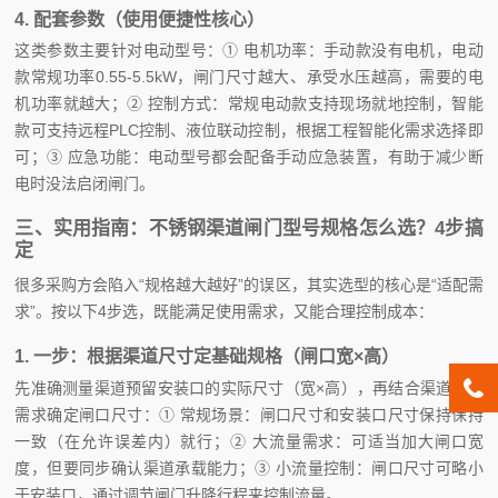
4. 配套参数（使用便捷性核心）
这类参数主要针对电动型号：① 电机功率：手动款没有电机，电动
款常规功率0.55-5.5kW，闸门尺寸越大、承受水压越高，需要的电
机功率就越大；② 控制方式：常规电动款支持现场就地控制，智能
款可支持远程PLC控制、液位联动控制，根据工程智能化需求选择即
可；③ 应急功能：电动型号都会配备手动应急装置，有助于减少断
电时没法启闭闸门。
三、实用指南：不锈钢渠道闸门型号规格怎么选？4步搞
定
很多采购方会陷入“规格越大越好”的误区，其实选型的核心是“适配需
求”。按以下4步选，既能满足使用需求，又能合理控制成本：
1. 一步：根据渠道尺寸定基础规格（闸口宽×高）
先准确测量渠道预留安装口的实际尺寸（宽×高），再结合渠道通流
需求确定闸口尺寸：① 常规场景：闸口尺寸和安装口尺寸保持保持
一致（在允许误差内）就行；② 大流量需求：可适当加大闸口宽
度，但要同步确认渠道承载能力；③ 小流量控制：闸口尺寸可略小
于安装口，通过调节闸门升降行程来控制流量。