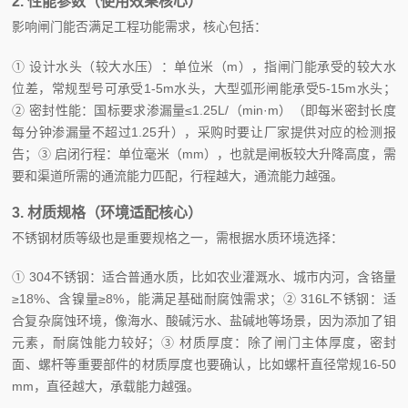
2. 性能参数（使用效果核心）
影响闸门能否满足工程功能需求，核心包括：
① 设计水头（较大水压）：单位米（m），指闸门能承受的较大水
位差，常规型号可承受1-5m水头，大型弧形闸能承受5-15m水头；
② 密封性能：国标要求渗漏量≤1.25L/（min·m）（即每米密封长度
每分钟渗漏量不超过1.25升），采购时要让厂家提供对应的检测报
告；③ 启闭行程：单位毫米（mm），也就是闸板较大升降高度，需
要和渠道所需的通流能力匹配，行程越大，通流能力越强。
3. 材质规格（环境适配核心）
不锈钢材质等级也是重要规格之一，需根据水质环境选择：
① 304不锈钢：适合普通水质，比如农业灌溉水、城市内河，含铬量
≥18%、含镍量≥8%，能满足基础耐腐蚀需求；② 316L不锈钢：适
合复杂腐蚀环境，像海水、酸碱污水、盐碱地等场景，因为添加了钼
元素，耐腐蚀能力较好；③ 材质厚度：除了闸门主体厚度，密封
面、螺杆等重要部件的材质厚度也要确认，比如螺杆直径常规16-50
mm，直径越大，承载能力越强。