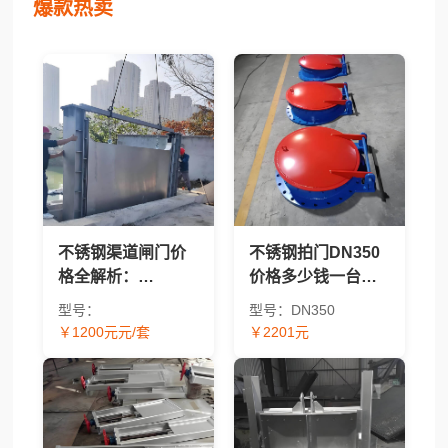
爆款热卖
不锈钢渠道闸门价
不锈钢拍门DN350
格全解析：
价格多少钱一台？
BQZM/QZM/CBZ/304/
2026年报价及价格
型号：
型号：DN350
太阳能型号报价对
因素解析
￥1200元元/套
￥2201元
比 - 渠道闸门采购指
南