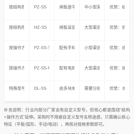
按结构形式：平板式
PZ-SS（PZ=平板闸，SS=不锈钢）
闸板是平板样式，通过螺杆带动升降，
中小型渠道、灌溉系统、污
优势：结构
按结构形式：弧形
HZ-SS（HZ=弧形闸，SS=不锈钢）
闸板呈弧形，受力更均匀，通过铰轴传
大型渠道、排水干渠、水位差
优势：抗水
按操作方式：手动
PZ-SS-手动/HZ-SS-手动
配有手轮和螺杆传动结构，靠人工转动
小型渠道、操作频率低、
优势：成本
按操作方式：电动
PZ-SS-电动/HZ-SS-电动
配有电机、减速箱和控制系统，可维持
大型渠道、操作频率高、
优势：操作
特殊型号：叠梁式
DL-SS（DL=叠梁闸，SS=不锈钢）
由多块单独闸板叠加而成，能根据需求
需要分级调节水位的渠道
优势：水位
补充说明：行业内部分厂家会有自定义型号，但核心都是围绕“结构
+操作方式”延伸。采购时不用被自定义型号名称迷惑，只需确认核心
特征（平板/弧形、手动/电动），再核对规格参数即可。