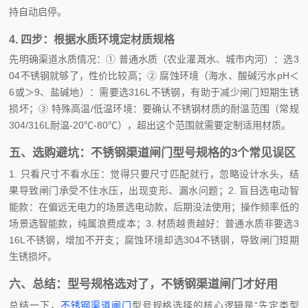
持自动启停。
4. 四步：根据水质环境定材质规格
先明确渠道水质情况：① 普通水质（农业灌溉水、城市内河）：选3
04不锈钢就够了，性价比较高；② 腐蚀环境（海水、酸碱污水pH＜
6或＞9、盐碱地）：需要选316L不锈钢，有助于减少闸门短期生锈
损坏；③ 特殊高温/低温环境：要确认不锈钢材质的耐温范围（常规
304/316L耐温-20℃-80℃），超出这个范围就需要定制适用材质。
五、选购避坑：不锈钢渠道闸门型号规格的3个常见误区
1. 只看尺寸不看水压：觉得只要尺寸匹配就行，忽略设计水头，结
果导致闸门承受不住水压，出现变形、漏水问题；2. 盲目选电动智
能款：在偏远无电力的场景选电动款，后期没法使用；操作频率低的
场景选智能款，纯属浪费成本；3. 材质越贵越好：普通水质非要选3
16L不锈钢，增加不开支；腐蚀环境却选304不锈钢，导致闸门短期
生锈损坏。
六、总结：型号规格选对了，不锈钢渠道闸门才好用
总结一下，
不锈钢渠道闸门
型号规格选择的核心逻辑是“先定类型