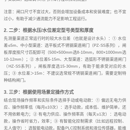
注意：闸口尺寸不宜过大，否则会增加设备成本和安装难度；也不宜
过小，有助于减少通流能力不足影响工程运行。
2. 二步：根据水压/水位差定型号类型和厚度
先测量渠道正常运行时的较大水位差（也就是设计水头）：① 水位
差≤5m、中小型渠道：选平板式不锈钢渠道闸门（PZ-SS系列），闸
板厚度按尺寸匹配即可（500×500mm选8-10mm，800×1000mm选
10-12mm）；② 水位差5-15m、大型渠道：选弧形不锈钢渠道闸门
（HZ-SS系列），闸板厚度选15-30mm，有助于能承受对应的水
压；③ 水位差＞15m：不建议选常规不锈钢渠道闸门，需要定制特
种结构闸门。
3. 三步：根据使用场景定操作方式
结合现场操作频率和实际条件选择手动或电动款：① 偏远无电力供
应、操作频率低（每月≤10次）：选手动款，成本低、维护简单，还
不用依赖电力；② 有电力供应、操作频率高（每天≥1次）：选电动
款，操作省时省力，效率；③ 有智能化控制需求（比如远程控制、
无人值守）：选智能电动款，配备PLC控制系统和液位传感器，能维