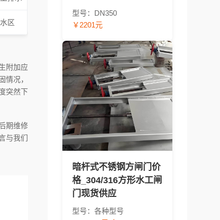
型号：DN350
深水区
￥2201元
生附加应
固情况，
度突然下
后期维修
言与我们
暗杆式不锈钢方闸门价
格_304/316方形水工闸
门现货供应
型号：各种型号