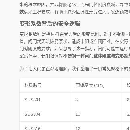
水的根本原因，并非橡胶老化，而是门体刚度衰减，导致
数
满足工况要求，有助于减少因弹性形变过大引发连锁故
变形系数背后的安全逻辑
变形系数则是指材料在受力后的形变比例。对于不锈钢
值，闸门就无法恢复原状，造成卡阻或启闭困难。在实际
门对刚度的要求。如果忽视了这一指标，闸门可能在运行
案设计中，长期强调对
不锈钢一体闸门整体刚度与变形系
为了让大家更直观地理解，我们整理了一份常见规格下的
材质牌号
面板厚度 (mm)
SUS304
8
2
SUS304
10
3
SUS316L
12
4