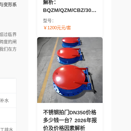
解析：
与变形系
BQZM/QZM/CBZ/304/
太阳能型号报价对比 -
型号：
渠道闸门采购指南
￥1200元元/套
超过临界
跨度的闸
我们在方
观补水
不锈钢拍门DN350价格
闸
多少钱一台？2026年报
价及价格因素解析
化工排水