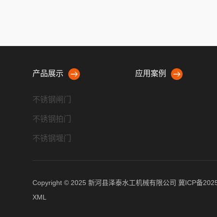
产品展示
应用案例
不锈钢闸门
不锈钢拍门
不锈钢堰门
不锈钢冲洗门
螺杆启闭机
Copyright © 2025 新河县泽泰水工机械有限公司
冀ICP备2025
不锈钢清污机
XML
不锈钢钢坝