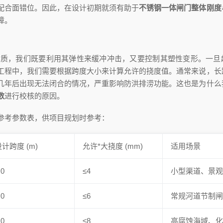
配合面错位。因此，在设计初期就须有助于
不锈钢一体闸门整体刚度
障。
材质，我们既要利用其弹性来缓冲冲击，又要控制其塑性变形。一旦
工程中，我们需要根据跨度大小来计算允许的挠度值。通常来说，长
几年后出现无法闭合的情况，严重影响防洪排涝功能。这也是为什么
数
进行校核的原因。
参考参数表，供项目规划时参考：
设计跨度 (m)
允许*大挠度 (mm)
适用场景
.0
≤4
小型渠道、景
.0
≤6
常规河道节制
.0
≤8
高腐蚀海域、