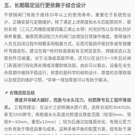
五、长期稳定运行更依赖于综合设计
不锈钢闸门有助于维持20年以上的使用寿命，重要在于系统性设
计、正确安装与定期维护。除了满足上述厚度和水头匹配原则外，密
封系统（三元乙丙橡胶或聚四氟乙烯止水带）的完好性以及导轨防护
保养重要。偏厚而滑动阻力大的闸门会增加日常操作难度，使得操作
人员在启闭过程中频繁采用粗暴方式，反而可能损坏密封条或导致螺
杆弯曲变形。建议在每**修时检查面板有无明显变形、焊缝状态以及
密封件压缩量。对于沿海或高腐环境，还可以在运行3～5年后对闸
门表面进行钝化再处理或涂覆耐候涂层。由此可以看出，设备在全生
命周期中维持平稳运行，依靠的是科学的结构设计、厚度的合理取值
以及规范的维护习惯，*非单一增加厚度可以有助于解决。
📌
合理选型总结
厚度并非越大越好，而是与水头压力、材质牌号及工程环境相
关。
工程师建议：在设计之初明确水质介质，选择合适的304/316L
甚至2205牌号；再根据水头高度对照建议厚度范围（轻型6mm，常
规8～10mm，重型≥12mm）；较为后通过加强筋优化、有限元受力
分析有助于降低自重与成本。这种多维平衡的配置方案，既有助于满