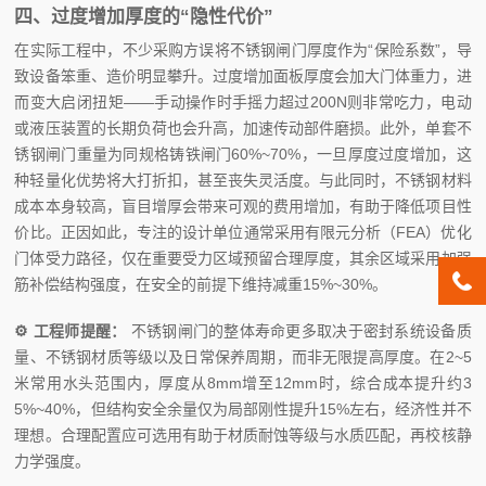
四、过度增加厚度的“隐性代价”
在实际工程中，不少采购方误将不锈钢闸门厚度作为“保险系数”，导
致设备笨重、造价明显攀升。过度增加面板厚度会加大门体重力，进
而变大启闭扭矩——手动操作时手摇力超过200N则非常吃力，电动
或液压装置的长期负荷也会升高，加速传动部件磨损。此外，单套不
锈钢闸门重量为同规格铸铁闸门60%~70%，一旦厚度过度增加，这
种轻量化优势将大打折扣，甚至丧失灵活度。与此同时，不锈钢材料
成本本身较高，盲目增厚会带来可观的费用增加，有助于降低项目性
价比。正因如此，专注的设计单位通常采用有限元分析（FEA）优化
门体受力路径，仅在重要受力区域预留合理厚度，其余区域采用加强
筋补偿结构强度，在安全的前提下维持减重15%~30%。
⚙ 工程师提醒：
不锈钢闸门的整体寿命更多取决于密封系统设备质
量、不锈钢材质等级以及日常保养周期，而非无限提高厚度。在2~5
米常用水头范围内，厚度从8mm增至12mm时，综合成本提升约3
5%~40%，但结构安全余量仅为局部刚性提升15%左右，经济性并不
理想。合理配置应可选用有助于材质耐蚀等级与水质匹配，再校核静
力学强度。