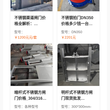
不锈钢渠道闸门价
不锈钢拍门DN350
格全解析：
价格多少钱一台？
BQZM/QZM/CBZ/304/
2026年报价及价格
型号：
型号：DN350
太阳能型号报价对
因素解析
￥1200元元/套
￥2201元
比 - 渠道闸门采购指
南
暗杆式不锈钢方闸
明杆式不锈钢方闸
门价格_304/316方
门现货批发
形水工闸门现货供
_304/316材质方形
型号：各种型号
型号：300*300mm-