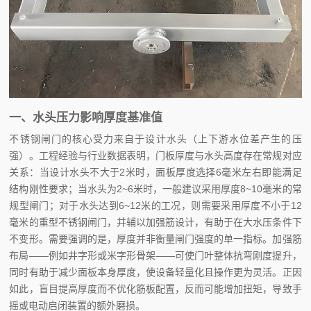
一、水头压力影响厚度基准值
不锈钢闸门的核心受力来自于设计水头（上下游水位差产生的压
强）。工程经验与行业数据表明，门板厚度与水头高度存在常规对应
关系：当设计水头不大于2米时，面板厚度选择6毫米左右即能满足
结构刚性要求；当水头为2~6米时，一般建议采用厚度8~10毫米的常
规型闸门；对于水头达到6~12米的工况，则需要采用厚度不小于12
毫米的重型不锈钢闸门，并辅以加强筋设计，有助于在大水压条件下
不变形。需要强调的是，厚度并非衡量闸门强度的单一指标。加强筋
布局——例如井字形或米字形骨架——可使门叶整体抗弯刚度提升，
同时有助于减少面板本身厚度，使设备轻量化且操作更为灵活。正因
如此，盲目提高厚度而不优化筋板配置，反而可能增加扭矩，导致手
摇或电动启闭装置的额外磨损。