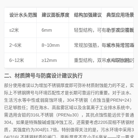
设计水头范围
建议面板厚度
结构加强建议
典型应用场景
≤2米
6mm
轻型结构，可有助于减少筋板
小型农田灌溉
2~6米
8~10mm
常规加强筋，每米水头增加3道
城市排污河道
6~12米
≥12mm
重型结构，双吊点+高密度加强
水库深水闸、
二、材质牌号与防腐设计建议执行
部分使用者误以为增加不锈钢厚度即可弥补材质耐蚀能力的不足，实
际上不锈钢牌号与环境匹配性才是长期可靠运行的重要。对于淡水、
生活污水等中性或弱腐蚀环境，304不锈钢（点蚀当量PREN≈24）
已足够胜任；而在海水、高盐雾区域以及含氯离子工业排水系统中，
需选用含钼的316L不锈钢（PREN≥30），其抗点蚀性能远优于普通
304。如果是特殊酸碱或强冲蚀工况，还需要考虑2205双相不锈钢材
质，其强度约为304的1.7倍。特别值得关注的是，污水环境中采用3
04/316L不锈钢材质的闸门，面板厚度不宜小于6毫米——这一要求