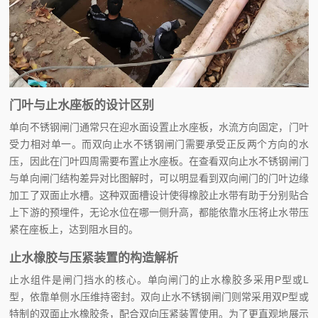
门叶与止水座板的设计区别
单向不锈钢闸门通常只在迎水面设置止水座板，水流方向固定，门叶
受力相对单一。而双向止水不锈钢闸门需要承受正反两个方向的水
压，因此在门叶四周需要布置止水座板。在查看双向止水不锈钢闸门
与单向闸门结构差异对比图解时，可以明显看到双向闸门的门叶边缘
加工了双面止水槽。这种双面槽设计使得橡胶止水带有助于分别贴合
上下游的预埋件，无论水位在哪一侧升高，都能依靠水压将止水带压
紧在座板上，达到阻水目的。
止水橡胶与压紧装置的构造解析
止水组件是闸门挡水的核心。单向闸门的止水橡胶多采用P型或L
型，依靠单侧水压维持密封。双向止水不锈钢闸门则常采用双P型或
特制的双面止水橡胶条，配合双向压紧装置使用。为了更直观地展示