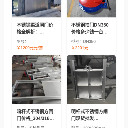
不锈钢渠道闸门价
不锈钢拍门DN350
格全解析：
价格多少钱一台？
BQZM/QZM/CBZ/304/
2026年报价及价格
型号：
型号：DN350
太阳能型号报价对
因素解析
￥1200元元/套
￥2201元
比 - 渠道闸门采购指
南
暗杆式不锈钢方闸
明杆式不锈钢方闸
门价格_304/316方
门现货批发
形水工闸门现货供
_304/316材质方形