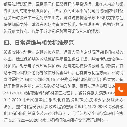
都要进行试运行，直到闸门在正常行程内平稳运行，且在人为施加额
外阻力时有助于触发保护。此外，双向止水不锈钢闸门的橡胶密封条
在受压时会产生一定的摩擦阻力，调试时要将这部分正常阻力排除在
保护阈值之外。建议在现场准备测力扳手，按照说明书上的扭矩数值
进行刻度校准，有助于减少凭经验盲目调节带来的误差。
四、日常运维与相关标准规范
设备安装完毕后，定期的检查是。运维人员应定期清理启闭机内部的
灰尘，检查保护装置的机械部件是否生锈或卡涩，并给传动齿轮涂抹
防护脂。对于电子式过载保护器，还需定期校验传感器的灵敏度，有
助于减少因线路老化导致信号传输延迟。在材质与制造方面，不锈钢
部件需符合 GB/T 3280-2015《不锈钢冷轧钢板和钢带》的要求，有
助于耐腐蚀性能；若涉及碳钢部件的防腐，表面处理应参照 GB/T 89
23.1-2011《涂覆涂料前钢材表面处理》，镀锌件则需满足 GB/T 13
912-2020《金属覆盖层 钢铁制件热浸镀锌层 技术要求及试验方
法》。整个制造安装及验收过程需遵循 GB/T 14173-2008《水利水
电工程钢闸门制造安装及验收规范》，而后续的安全运行管理则应执
行 SL/T 722—2020《水工钢闸门和启闭机安全运行规程》。