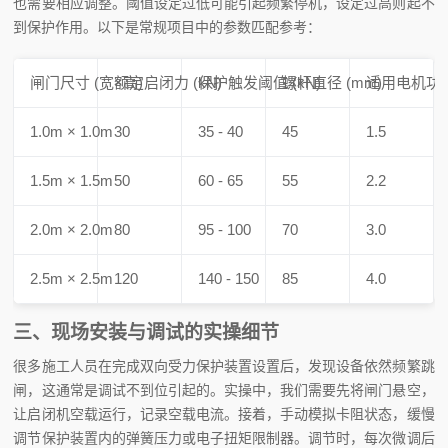
也需要相应调整。阈值设定过低可能引起频繁停机，设定过高则起不
到保护作用。以下是常规项目中的参数匹配参考：
闸门尺寸 (宽×高)
额定启闭力 (kN)
保护触发阈值 (kN)
螺杆直径 (mm)
适用电机功率 
1.0m × 1.0m
30
35 - 40
45
1.5
1.5m × 1.5m
50
60 - 65
55
2.2
2.0m × 2.0m
80
95 - 100
70
3.0
2.5m × 2.5m
120
140 - 150
85
4.0
三、现场安装与调试的实操细节
很多施工人员在完成双向受力保护装置设置后，发现设备依然频繁跳
闸，这通常是调试不到位引起的。实操中，我们需要先将闸门悬空，
让启闭机空载运行，记录空载电流。接着，手动模拟卡阻状态，缓慢
调节保护装置内的弹簧压力或电子扭矩限制器。调节时，每次微调后