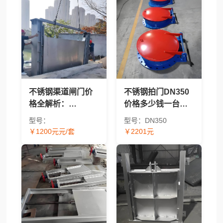
不锈钢渠道闸门价
不锈钢拍门DN350
格全解析：
价格多少钱一台？
BQZM/QZM/CBZ/304/
2026年报价及价格
型号：
型号：DN350
太阳能型号报价对
因素解析
￥1200元元/套
￥2201元
比 - 渠道闸门采购指
南