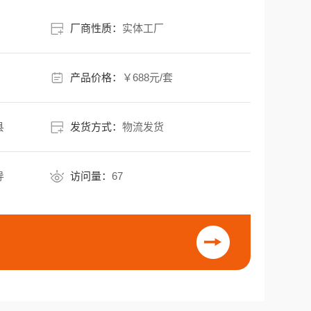
/台（基于常见规格300×400mm，S304材质），性
它是怎么
厂商性质：
实体工厂
产品价格：
￥688元/套
县
发货方式：
物流发货
导
访问量：
67