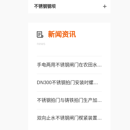
不锈钢钢坝
新闻资讯
news
手电两用不锈钢闸门在农田水利灌区中的选型案例
DN300不锈钢拍门安装时螺栓紧固顺序及力矩要求
不锈钢拍门与铸铁拍门生产加工工艺及质量管控对比
双向止水不锈钢闸门楔紧装置调节与防松动维护