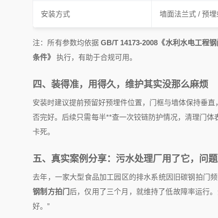
安装方式
墙面法兰式 / 预
注：所有参数均依据
GB/T 14173-2008《水利水电
条件》
执行，有助于合规可用。
四、装得准，用得久，维护其实没那么麻烦
安装时建议提前预留好预埋件位置，门框与墙体保持垂直
否完好。后续只需每半**查一次铰链防护情况，清理门体
卡死。
五、真实案例分享：污水处理厂用了它，问题
去年，一家大型食品加工园区的排水系统因旧碳钢拍门频
钢制方拍门
后，仅用了三个月，就维持了低故障率运行。
好。”