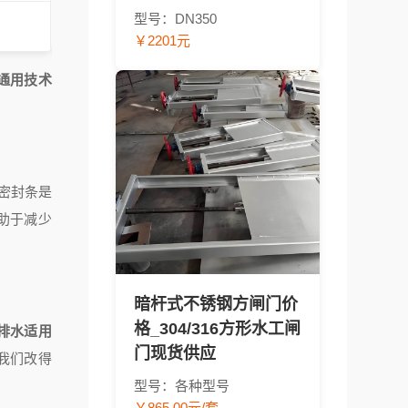
型号：DN350
￥2201元
构通用技术
密封条是
助于减少
暗杆式不锈钢方闸门价
格_304/316方形水工闸
排水适用
门现货供应
我们改得
型号：各种型号
￥865.00元/套