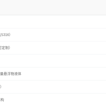
S316）
（可定制）
少量悬浮物液体
定）
结构