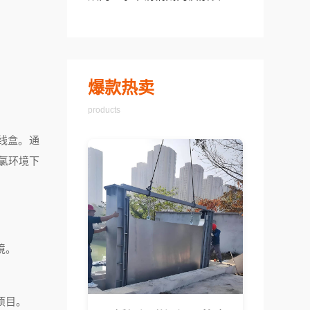
爆款热卖
products
线盒。通
氯环境下
境。
项目。