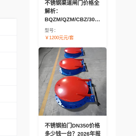
不锈钢渠道闸门价格全
解析：
BQZM/QZM/CBZ/304/
太阳能型号报价对比 -
型号：
渠道闸门采购指南
￥1200元元/套
不锈钢拍门DN350价格
多少钱一台？2026年报