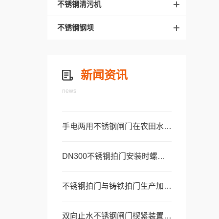
不锈钢清污机
不锈钢钢坝
新闻资讯
news
手电两用不锈钢闸门在农田水利灌区中的选型案例
DN300不锈钢拍门安装时螺栓紧固顺序及力矩要求
不锈钢拍门与铸铁拍门生产加工工艺及质量管控对比
双向止水不锈钢闸门楔紧装置调节与防松动维护