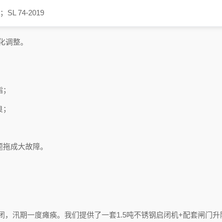
8；SL 74-2019
化调整。
脂；
良；
题拖成大故障。
，汛期一度瘫痪。我们提供了一套1.5吨不锈钢启闭机+配套闸门升