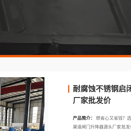
耐腐蚀不锈钢启闭
厂家批发价
产品简介：
想省心又省钱？选
渠道闸门升降器源头厂家批发