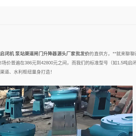
启闭机 泵站渠道闸门升降器源头厂家批发价
的直供方，**就来聊
价普遍在386元到42800元之间，而我们的标准型号（如1.5吨启
、渠道、水利枢纽量身打造！