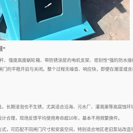
狠”
杆、强度高度蜗轮箱、带防锈涂层的电机支架、密封性*强的防水接
闸门的平稳开启与关闭。整个过程无噪音、响应快，即便在潮湿或含
酸碱盐，长期浸泡也不生锈，尤其适合沿海、污水厂、灌溉渠等高腐蚀环
设计合理，现场反馈平均使用寿命超10年，基本不用频繁换件。
方式，可匹配不同闸门尺寸和安装空间，特别适合地区老旧泵站改造