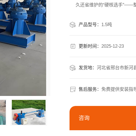
久还省维护的“硬核选手”——整
的标准型号（如1.5吨启闭力
用于泵站、渠道
产品型号：
1.5吨
更新时间：
2025-12-23
发货地：
河北省邢台市新河
售后服务：
免费提供安装指
咨询