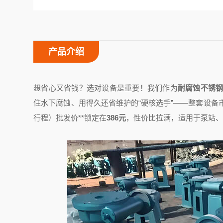
产品介绍
想省心又省钱？选对设备是重要！我们作为
耐腐蚀不锈钢
住水下腐蚀、用得久还省维护的“硬核选手”——整套设备市场
行程）批发价**锁定在
386元
，性价比拉满，适用于泵站