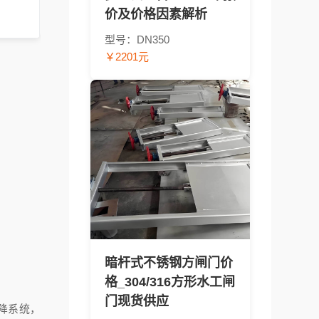
价及价格因素解析
型号：DN350
￥2201元
暗杆式不锈钢方闸门价
格_304/316方形水工闸
门现货供应
降系统，