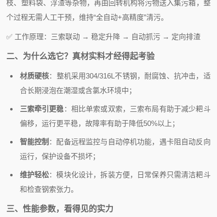
枝、塑料袋、浮渣等杂物，再由回转机构将污物送入集污箱，整
个过程无需人工干预，维持“全自动+高精度”清污。
✅ 工作原理：三索联动 → 稳定升降 → 自动抓污 → 定向排渣
二、为什么选它？真材实料才经得起考验
材质硬核
：整机采用304/316L不锈钢，耐腐蚀、抗冲击，适
合长期浸泡在潮湿或含氯水环境中；
三索牵引更稳
：相比单索或双索，三索布局有助于减少耙斗
偏移，运行更平稳，故障率有助于降低50%以上；
智能控制
：配备远程监控与自动停机功能，遇卡阻自动反向
运行，保护设备不损坏；
维护轻松
：模块化设计，拆装方便，日常保养只需清洁耙斗
和检查钢索张力。
三、性能参数，看得见的实力