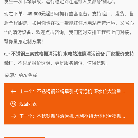
发生一次卡堵事故，运行稳定到连运维人员都夸“省心”。
现在下单，
49,600元起
即可拥有整套设备，支持验厂、发货、售
后全程跟踪。
如果你也在找一款能扛住水电站严苛环境、又省心
**的清污设备，欢迎点击咨询，我们随时安排工程师上门对接，
帮你量身定制方案！
👉
不锈钢三索式格栅清污机 水电站准确清污设备 厂家报价支持
验厂
，不只是报价透明，更是服务到位，值得信赖。
来源：由AI生成
不锈钢钢丝绳牵引式清污机 深水位大流量清污耙 厂家直供价格实惠
上一个：
返回列表
不锈钢抓斗清污机 水利枢纽大体积污物抓取机 源头厂家现货供应
下一个：