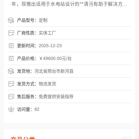
年，现推出适用于水电站设计的**清污有助于解决方案
——不锈钢三索式格栅清污机 水电站准确清污设备 厂家
报价支持验厂，价格透明，单台报价49,600元起（根据
产品型号：
定制
实际配置调整），支持实地验厂、现场考察，让你买得
厂商性质：
实体工厂
明白、用得安心。一、它是怎
更新时间：
2025-12-23
产品价格：
￥49600.00元/台
发货地：
河北省邢台市新河县
发货方式：
物流发货
售后服务：
免费提供安装指导
访问量：
82