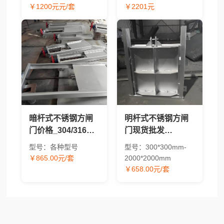
太阳能型号报价对
因素解析
￥1200元元/套
￥2201元
比 - 渠道闸门采购指
南
暗杆式不锈钢方闸
明杆式不锈钢方闸
门价格_304/316方
门现货批发
形水工闸门现货供
_304/316材质方形
型号：各种型号
型号：300*300mm-
应
水工闸门价格
￥865.00元/套
2000*2000mm
￥658.00元/套