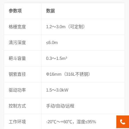
参数项
数据
格栅宽度
1.2～3.0m（可定制）
清污深度
≤6.0m
耙斗容量
0.3～1.5m³
钢索直径
Φ16mm（316L不锈钢）
驱动功率
1.5～3.0kW
控制方式
手动/自动/远程
工作环境
-20℃～+60℃，湿度≤95%