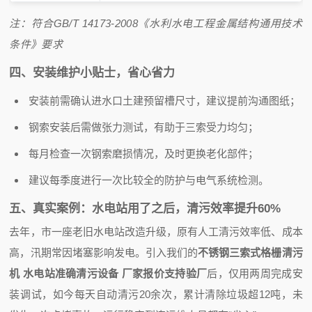
注：符合
GB/T 14173-2008
《水利水电工程金属结构通用技术
条件》要求
四、安装维护小贴士，省心省力
安装前需确认进水口土建预留槽尺寸，建议提前沟通图纸；
钢索安装后需做张力测试，有助于三索受力均匀；
每月检查一次钢索磨损情况，及时更换老化部件；
建议每季度进行一次比较全的防护与电气系统检测。
五、真实案例：水电站用了之后，清污效率提升60%
去年，市一座老旧水电站改造升级，原有人工清污效率低、成本
高，汛期常因堵塞影响发电。引入我们的
不锈钢三索式格栅清污
机 水电站准确清污设备 厂家报价支持验厂
后，仅用两周完成安
装调试，如今每天自动清污20余次，累计清除垃圾超12吨，未