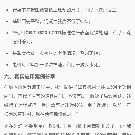
安装前先按图纸复核土建预留尺寸，有助于减少返工；
基础面需平整，混凝土强度不低于C25；
**使用
GB/T 8923.1-2011
标准进行表面除锈处理，有助于涂
层附着力；
每季度检查一次密封条老化情况，及时更换；
电机每半年加一次防护油，有助于减少卡死。
六、真实应用案例分享
在城区雨污分流工程中，我们提供了12套机闸一体式304不锈钢
闸门，替代了原有的铸铁闸门。不仅有助于解决了腐蚀问题，还
维持了远程监控，管理效率提升近40%。用户反馈：“以前一年
换两次密封圈，现在两年都没动过。”
还在纠结“不锈钢闸门多少钱”？别再被中间商割韭菜了！
👉
我