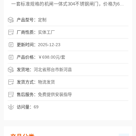
一套标准规格的机闸一体式304不锈钢闸门，价格为698
元/套（含基础安装件与电动启闭机），这个价已经包含
了从材料选型、加工到出厂调试的全流程成本，做到透
产品型号：
定制
明无套路。一、到底是什么样的闸门？——懂行的人才
厂商性质：
实体工厂
选它
更新时间：
2025-12-23
产品价格：
￥698.00元/套
发货地：
河北省邢台市新河县
发货方式：
物流发货
售后服务：
免费提供安装指导
访问量：
69