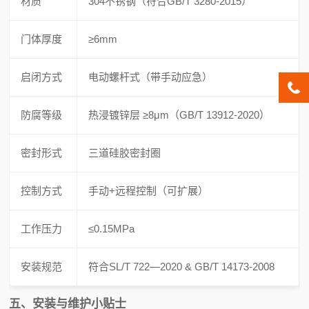
材质
304不锈钢（符合GB/T 3280-2015）
门体厚度
≥6mm
启闭方式
电动螺杆式（带手动应急）
防腐等级
热浸镀锌层 ≥8μm（GB/T 13912-2020）
密封形式
三道硅胶密封圈
控制方式
手动+远程控制（可扩展）
工作压力
≤0.15MPa
安装规范
符合SL/T 722—2020 & GB/T 14173-2008
五、安装与维护小贴士