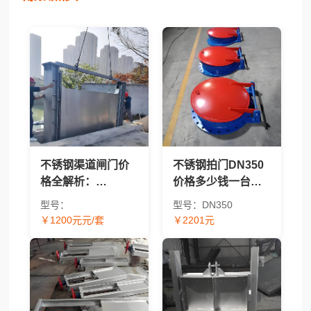
不锈钢渠道闸门价
不锈钢拍门DN350
格全解析：
价格多少钱一台？
BQZM/QZM/CBZ/304/
2026年报价及价格
型号：
型号：DN350
太阳能型号报价对
因素解析
￥1200元元/套
￥2201元
比 - 渠道闸门采购指
南