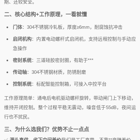
期、还较安全。
二、核心结构+工作原理，一看就懂
门体
：304不锈钢冷轧板，厚度≥6mm，耐腐蚀抗冲击
启闭机构
：内置电动螺杆式启闭机，支持远程控制与手动应
急操作
密封系统
：三道硅胶密封圈，有助于***
传动轴
：304不锈钢材质，防锈耐磨
控制系统
：标配智能控制箱，可接入中控平台
工作原理简单：通电后电机驱动螺杆旋转，带动闸门上下移动，
维持开闭控制。整个过程平稳无震动，噪音低于55dB，夜间运
行也不扰民。
三、为什么选我们？优势不止一点点
✅
源头直供，省下中间差价
我们是工厂直营，不靠**商赚差价，