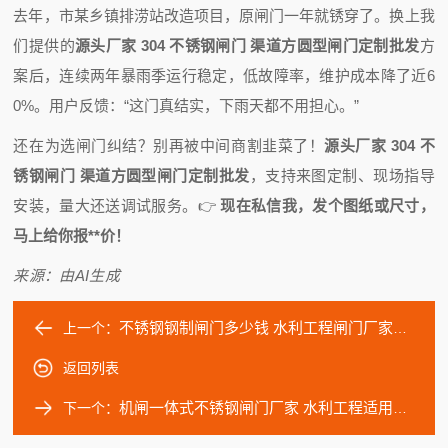
去年，市某乡镇排涝站改造项目，原闸门一年就锈穿了。换上我
们提供的
源头厂家 304 不锈钢闸门 渠道方圆型闸门定制批发
方
案后，连续两年暴雨季运行稳定，低故障率，维护成本降了近6
0%。用户反馈：“这门真结实，下雨天都不用担心。”
还在为选闸门纠结？别再被中间商割韭菜了！
源头厂家 304 不
锈钢闸门 渠道方圆型闸门定制批发
，支持来图定制、现场指导
安装，量大还送调试服务。
👉
现在私信我，发个图纸或尺寸，
马上给你报**价！
来源：由AI生成
不锈钢钢制闸门多少钱 水利工程闸门厂家现货直供
上一个：
返回列表
机闸一体式不锈钢闸门厂家 水利工程适用闸门现货
下一个：