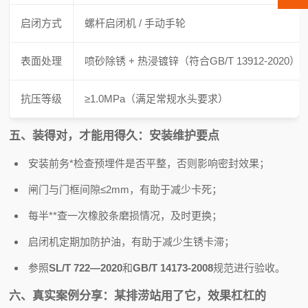
启闭方式
螺杆启闭机 / 手动手轮
表面处理
喷砂除锈 + 热浸镀锌（符合GB/T 13912-2020）
抗压等级
≥1.0MPa（满足常规水头要求）
五、装得对，才能用得久：安装维护要点
安装前务*检查预埋件是否平整，否则影响密封效果；
闸门与门框间隙≤2mm，有助于减少卡死；
每半**查一次橡胶条磨损情况，及时更换；
启闭机定期加防护油，有助于减少生锈卡滞；
参照
SL/T 722—2020
和
GB/T 14173-2008
规范进行验收。
六、真实案例分享：某排涝站用了它，效果杠杠的