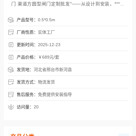
门 渠道方圆型闸门定制批发”——从设计到安装，***搞
定！我们不走中间商，基础报价直供，单套304不锈钢闸
门价格定在689元/套（含标准配置），比市场均价低15%
产品型号：
0.5*0.5m
以上，还能按需定制尺寸、启闭方式和安装形式，省心
厂商性质：
实体工厂
省
更新时间：
2025-12-23
产品价格：
￥689元/套
发货地：
河北省邢台市新河县
发货方式：
物流发货
售后服务：
免费提供安装指导
访问量：
20