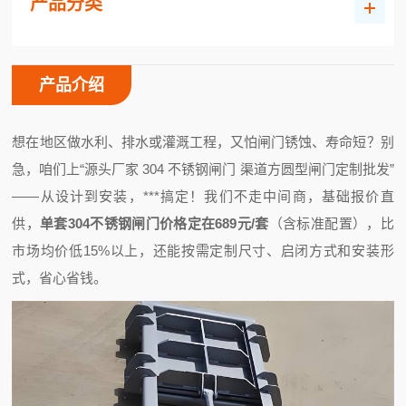
产品分类
产品介绍
想在地区做水利、排水或灌溉工程，又怕闸门锈蚀、寿命短？别
急，咱们上“源头厂家 304 不锈钢闸门 渠道方圆型闸门定制批发”
——从设计到安装，***搞定！我们不走中间商，基础报价直
供，
单套304不锈钢闸门价格定在689元/套
（含标准配置），比
市场均价低15%以上，还能按需定制尺寸、启闭方式和安装形
式，省心省钱。