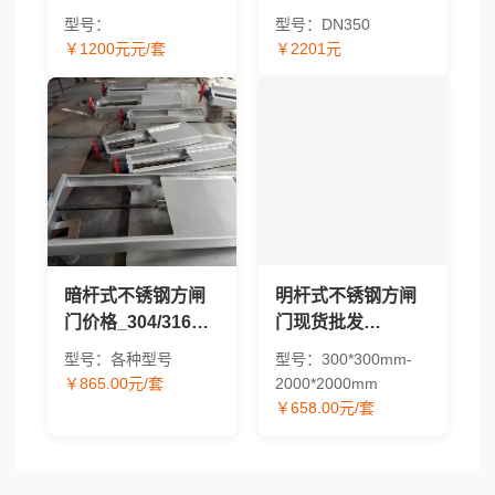
BQZM/QZM/CBZ/304/
2026年报价及价格
型号：
型号：DN350
太阳能型号报价对
因素解析
￥1200元元/套
￥2201元
比 - 渠道闸门采购指
南
暗杆式不锈钢方闸
明杆式不锈钢方闸
门价格_304/316方
门现货批发
形水工闸门现货供
_304/316材质方形
型号：各种型号
型号：300*300mm-
应
水工闸门价格
￥865.00元/套
2000*2000mm
￥658.00元/套