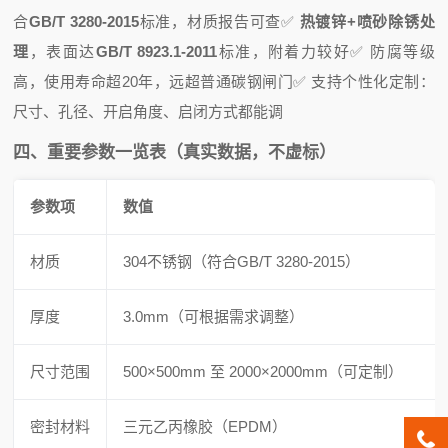
合
GB/T 3280-2015
标准，材质报告可查
✅
热镀锌+喷砂除锈处
理
，表面达
GB/T 8923.1-2011
标准，附着力较好
✅ 防腐等级
高，使用寿命超20年，远超普通碳钢闸门
✅ 支持个性化定制：
尺寸、孔径、开启角度、启闭方式都能调
四、重要参数一览表（真实数据，不虚标）
参数项
数值
材质
304不锈钢（符合GB/T 3280-2015）
厚度
3.0mm（可根据需求调整）
尺寸范围
500×500mm 至 2000×2000mm（可定制）
密封材料
三元乙丙橡胶（EPDM）